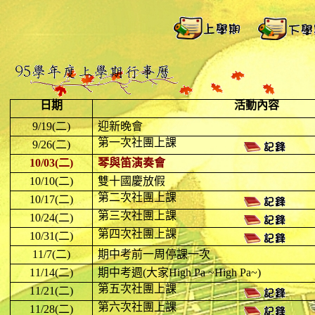
日期
活動內容
9/19(
二
)
迎新晚會
第一次社團上課
9/26(
二
)
10/03(
二
)
琴與笛演奏會
10/10(
二
)
雙十國慶放假
第二次社團上課
10/17(
二
)
第三次社團上課
10/24(
二
)
第四次社團上課
10/31(
二
)
11/7(
二
)
期中考前一周停課一次
11/14(
二
)
期中考週
(
大家
High Pa ~High Pa~)
第五次社團上課
11/21(
二
)
第六次社團上課
11/28(
二
)