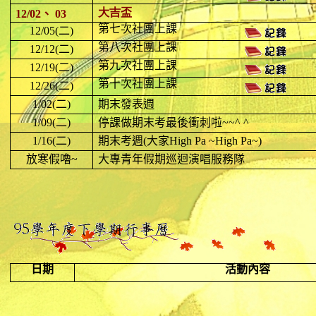
大吉盃
12/02、
03
第七次社團上課
12/05(
二
)
第八次社團上課
12/12(
二
)
第九次社團上課
12/19(
二
)
第十次社團上課
12/26(
二
)
1/02(
二
)
期末發表週
1/09(
二
)
停課做期末考最後衝刺啦
~~^ ^
1/16(
二
)
期末考週
(
大家
High Pa ~High Pa~)
放寒假嚕
~
大專青年假期巡迴演唱服務隊
日期
活動內容